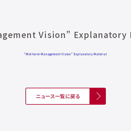
gement Vision” Explanatory 
“Mid-term Management Vision” Explanatory Material
ニュース一覧に戻る