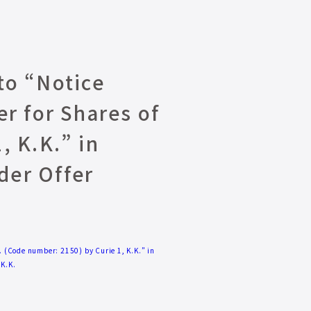
o “Notice
r for Shares of
, K.K.” in
der Offer
 (Code number: 2150) by Curie 1, K.K.” in
 K.K.