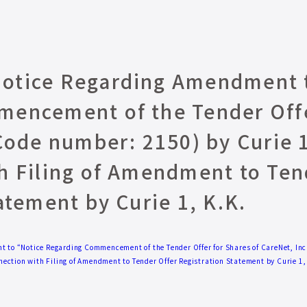
otice Regarding Amendment t
encement of the Tender Offe
Code number: 2150) by Curie 1
h Filing of Amendment to Ten
atement by Curie 1, K.K.
o “Notice Regarding Commencement of the Tender Offer for Shares of CareNet, Inc.
ection with Filing of Amendment to Tender Offer Registration Statement by Curie 1,