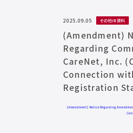
2025.09.05
その他IR資料
(Amendment) N
Regarding Comm
CareNet, Inc. (
Connection wit
Registration St
(Amendment) Notice Regarding Amendment t
Conn