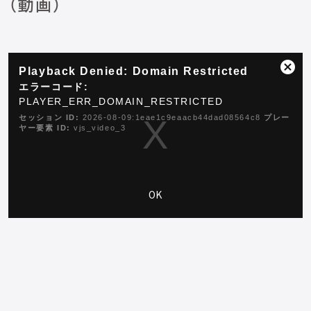
（動画）
This
Playback Denied: Domain Restricted
is
ダ
a
エラーコード:
イ
modal
PLAYER_ERR_DOMAIN_RESTRICTED
ア
window.
ロ
セッション ID:
2026-08-09:1eae1c9eaacb44dad08564c8
プレー
ヤー要素 ID:
vjs_video_3
グ
ボ
ッ
ク
ス
OK
を
閉
じ
る