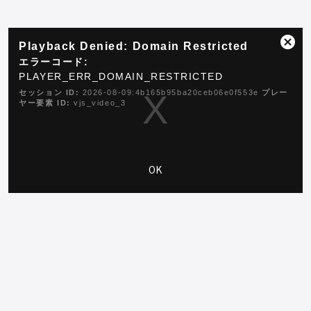
This
Playback Denied: Domain Restricted
is
ダ
a
エラーコード:
イ
modal
PLAYER_ERR_DOMAIN_RESTRICTED
ア
window.
ロ
セッション ID:
2026-08-09:4b165b95ba20ceb06e0f553e
プレー
ヤー要素 ID:
vjs_video_3
グ
ボ
ッ
ク
ス
OK
を
閉
じ
る