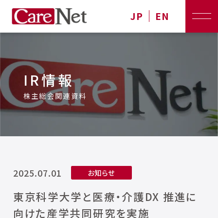
JP
EN
IR情報
株主総会関連資料
2025.07.01
お知らせ
東京科学大学と医療・介護DX 推進に
向けた産学共同研究を実施