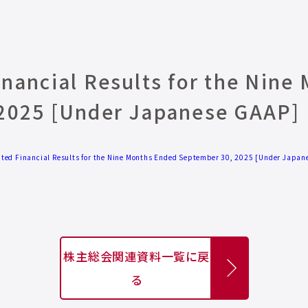
inancial Results for the Nine
2025 [Under Japanese GAAP]
ted Financial Results for the Nine Months Ended September 30, 2025 [Under Japa
株主総会関連資料一覧に戻
る