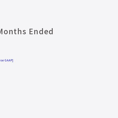
 Months Ended
nese GAAP]