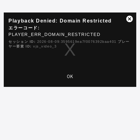
This
Playback Denied: Domain Restricted
is
ダ
a
エラーコード:
イ
modal
PLAYER_ERR_DOMAIN_RESTRICTED
ア
window.
ロ
セッション ID:
2026-08-09:3595619ea7f0076392baa401
プレー
ヤー要素 ID:
vjs_video_3
グ
ボ
ッ
ク
ス
OK
を
閉
じ
る