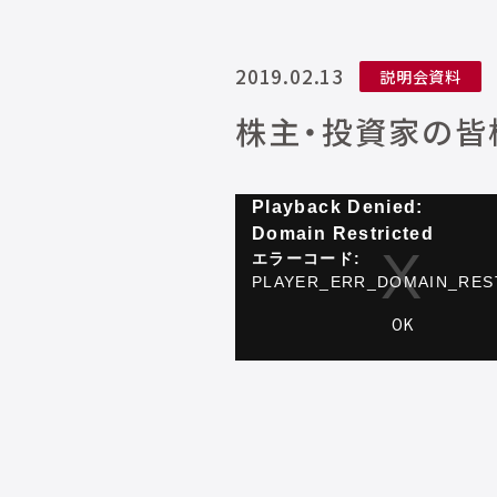
2019.02.13
説明会資料
株主・投資家の皆様
This
Playback Denied:
is
Domain Restricted
a
エラーコード:
modal
PLAYER_ERR_DOMAIN_RES
window.
セッション ID:
2026-08-
OK
08:6658455dd9c741446494f1b5
プ
要素 ID:
vjs_video_3