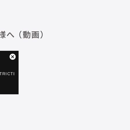
へ （動画）
ダ
イ
ア
TRICTED
ロ
グ
レーヤー
ボ
ッ
ク
ス
を
閉
じ