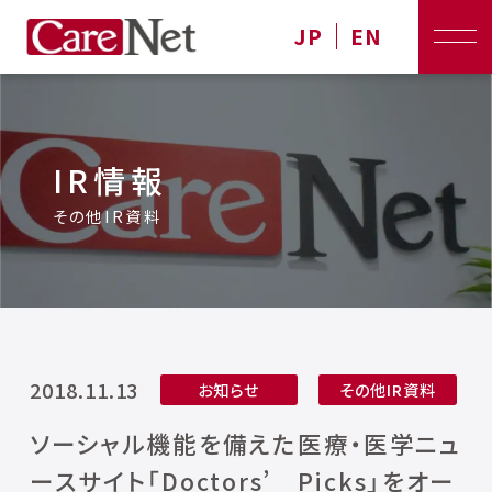
JP
EN
IR情報
その他IR資料
2018.11.13
お知らせ
その他IR資料
ソーシャル機能を備えた医療・医学ニュ
ースサイト「Doctors’ Picks」をオー