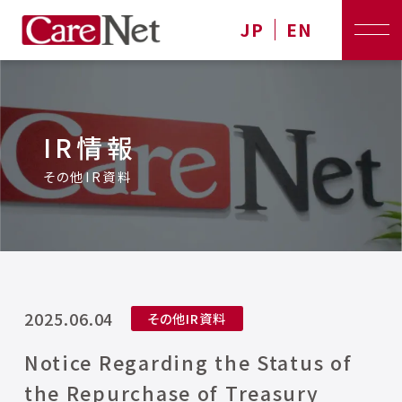
JP
EN
IR情報
その他IR資料
2025.06.04
その他IR資料
Notice Regarding the Status of
the Repurchase of Treasury