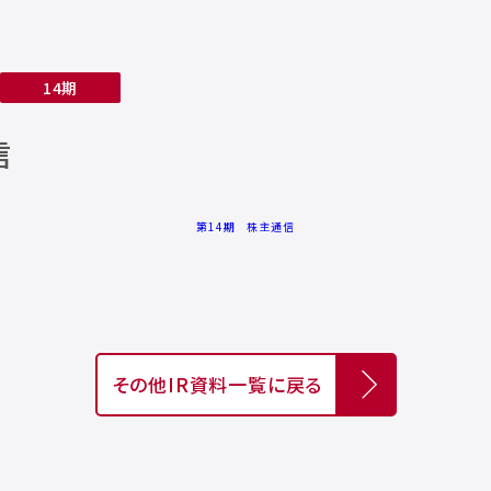
14期
信
第14期 株主通信
その他IR資料一覧に戻る