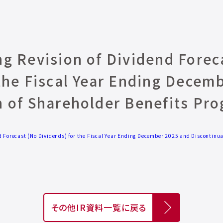
ng Revision of Dividend Forec
 the Fiscal Year Ending Decem
n of Shareholder Benefits Pr
nd Forecast (No Dividends) for the Fiscal Year Ending December 2025 and Discontinua
その他IR資料一覧に戻る