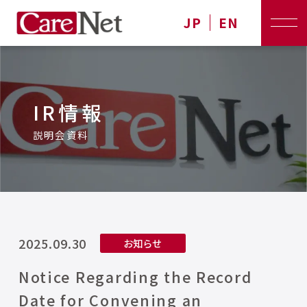
JP
EN
IR情報
説明会資料
2025.09.30
お知らせ
Notice Regarding the Record
Date for Convening an