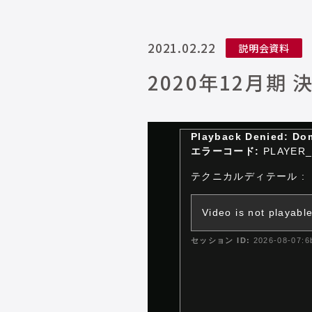
2021.02.22
説明会資料
2020年12月期 
This
Playback Denied: Dom
is
エラーコード:
PLAYER_
a
modal
テクニカルディテール :
window.
Video is not playabl
セッション ID:
2026-08-07:6