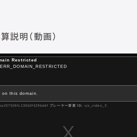
決算説明（動画）
ain Restricted
ERR_DOMAIN_RESTRICTED
e on this domain.
ba207506fc130b0f429bddf
プレーヤー要素 ID:
vjs_video_3