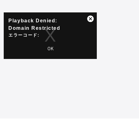
This
Playback Denied:
is
ダ
a
Domain Restricted
イ
modal
ア
エラーコード:
window.
ロ
PLAYER_ERR_DOMAIN_RESTRICTED
グ
OK
セッション ID:
2026-08-
ボ
06:17b598d44636917c6bf48c74
プレーヤー
要素 ID:
vjs_video_3
ッ
ク
ス
を
閉
じ
る