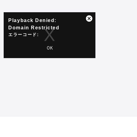
This
Playback Denied:
is
ダ
a
Domain Restricted
イ
modal
ア
エラーコード:
window.
ロ
PLAYER_ERR_DOMAIN_RESTRICTED
グ
OK
セッション ID:
2026-08-
ボ
06:d57c67585073ff80577093a4
プレーヤー
要素 ID:
vjs_video_3
ッ
ク
ス
を
閉
じ
る